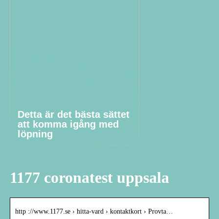
Detta är det bästa sättet
att komma igång med
löpning
1177 coronatest uppsala
http ://www.1177.se › hitta-vard › kontaktkort › Provta…