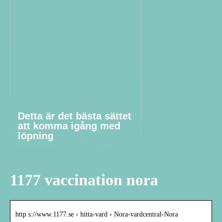
Detta är det bästa sättet
att komma igång med
löpning
1177 vaccination nora
http s://www.1177.se › hitta-vard › Nora-vardcentral-Nora