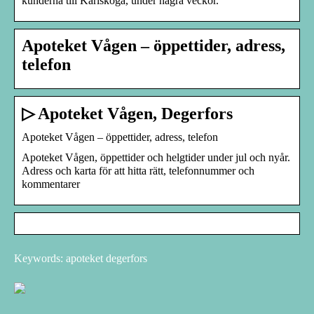
kunderna till Karlskoga, under några veckor.
Apoteket Vågen – öppettider, adress,
telefon
▷ Apoteket Vågen, Degerfors
Apoteket Vågen – öppettider, adress, telefon
Apoteket Vågen, öppettider och helgtider under jul och nyår.
Adress och karta för att hitta rätt, telefonnummer och
kommentarer
Keywords: apoteket degerfors