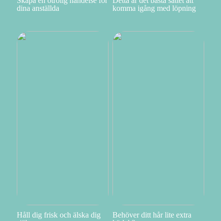
Skapa en otrolig händelse för
Detta är det bästa sättet att
dina anställda
komma igång med löpning
Håll dig frisk och älska dig
Behöver ditt hår lite extra