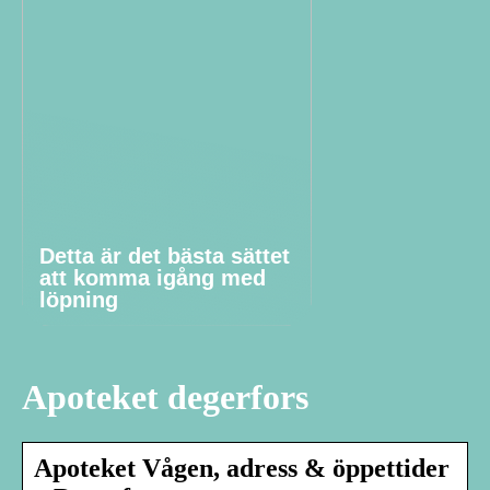
Detta är det bästa sättet
att komma igång med
löpning
Apoteket degerfors
Apoteket Vågen, adress & öppettider