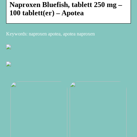
Naproxen Bluefish, tablett 250 mg –
100 tablett(er) – Apotea
Keywords: naproxen apotea, apotea naproxen