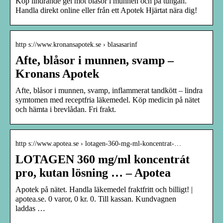
Köp lindrande gel mot blåsor i munnen och på tungan.
Handla direkt online eller från ett Apotek Hjärtat nära dig!
http s://www.kronansapotek.se › blasasarinf
Afte, blåsor i munnen, svamp –
Kronans Apotek
Afte, blåsor i munnen, svamp, inflammerat tandkött – lindra
symtomen med receptfria läkemedel. Köp medicin på nätet
och hämta i brevlådan. Fri frakt.
http s://www.apotea.se › lotagen-360-mg-ml-koncentrat-…
LOTAGEN 360 mg/ml koncentrát
pro, kutan lösning … – Apotea
Apotek på nätet. Handla läkemedel fraktfritt och billigt! |
apotea.se. 0 varor, 0 kr. 0. Till kassan. Kundvagnen
laddas …