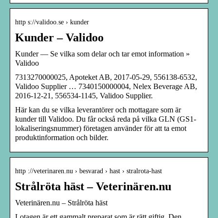
http s://validoo.se › kunder
Kunder – Validoo
Kunder — Se vilka som delar och tar emot information »
Validoo
7313270000025, Apoteket AB, 2017-05-29, 556138-6532,
Validoo Supplier … 7340150000004, Nelex Beverage AB,
2016-12-21, 556534-1145, Validoo Supplier.
Här kan du se vilka leverantörer och mottagare som är
kunder till Validoo. Du får också reda på vilka GLN (GS1-
lokaliseringsnummer) företagen använder för att ta emot
produktinformation och bilder.
http ://veterinaren.nu › besvarad › hast › stralrota-hast
Strålröta häst – Veterinären.nu
Veterinären.nu – Strålröta häst
Lotagen är ett gammalt preparat som är rätt giftig. Den