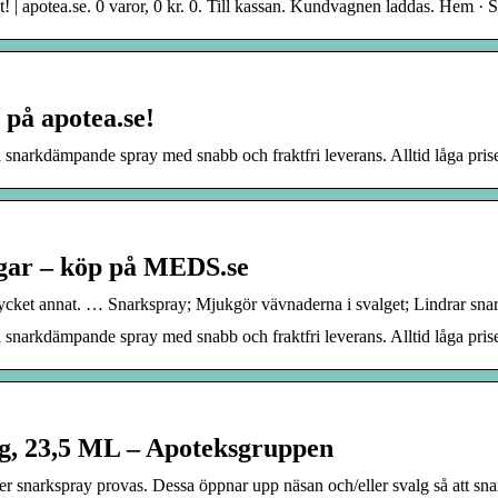
igt! | apotea.se. 0 varor, 0 kr. 0. Till kassan. Kundvagnen laddas. He
 på apotea.se!
ll snarkdämpande spray med snabb och fraktfri leverans. Alltid låga p
gar – köp på MEDS.se
cket annat. … Snarkspray; Mjukgör vävnaderna i svalget; Lindrar snar
ll snarkdämpande spray med snabb och fraktfri leverans. Alltid låga p
ng, 23,5 ML – Apoteksgruppen
ler snarkspray provas. Dessa öppnar upp näsan och/eller svalg så att 