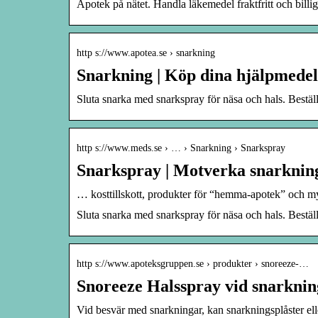
Apotek på nätet. Handla läkemedel fraktfritt och bill
http s://www.apotea.se › snarkning
Snarkning | Köp dina hjälpmedel
Sluta snarka med snarkspray för näsa och hals. Bestä
http s://www.meds.se › … › Snarkning › Snarkspray
Snarkspray | Motverka snarknin
… kosttillskott, produkter för “hemma-apotek” och my
Sluta snarka med snarkspray för näsa och hals. Bestä
http s://www.apoteksgruppen.se › produkter › snoreeze-…
Snoreeze Halsspray vid snarkni
Vid besvär med snarkningar, kan snarkningsplåster el