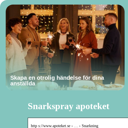
Skapa en otrolig händelse för dina
anställda
Snarkspray apoteket
http s://www.apoteket.se › … › Snarkning