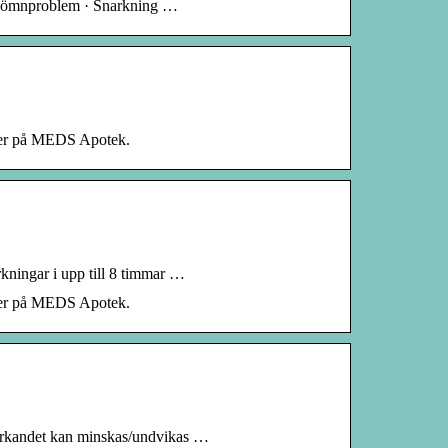
m · Sömnproblem · Snarkning …
riser på MEDS Apotek.
kningar i upp till 8 timmar …
riser på MEDS Apotek.
snarkandet kan minskas/undvikas …