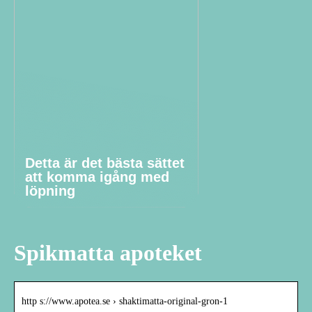
Detta är det bästa sättet
att komma igång med
löpning
Spikmatta apoteket
http s://www.apotea.se › shaktimatta-original-gron-1